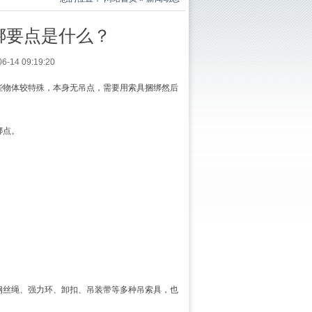
绑要点是什么？
4 09:19:20
些物体较特殊，本身无吊点，需要用索具捆绑然后
绑点。
钢丝绳、强力环、卸扣、吊装带等多种吊索具，也