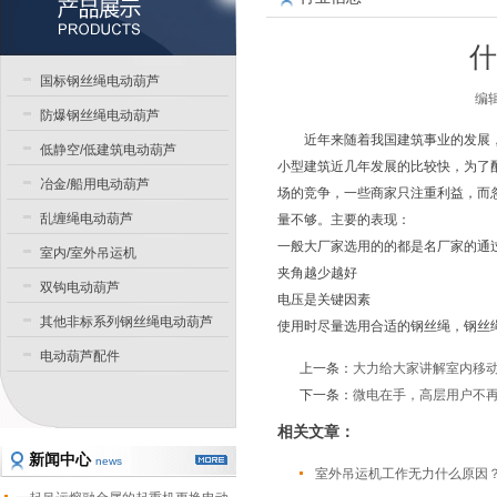
什
国标钢丝绳电动葫芦
编辑
防爆钢丝绳电动葫芦
近年来随着我国建筑事业的发展
低静空/低建筑电动葫芦
小型建筑近几年发展的比较快，为了
冶金/船用电动葫芦
场的竞争，一些商家只注重利益，而
乱缠绳电动葫芦
量不够。主要的表现：
一般大厂家选用的的都是名厂家的通
室内/室外吊运机
夹角越少越好
双钩电动葫芦
电压是关键因素
其他非标系列钢丝绳电动葫芦
使用时尽量选用合适的钢丝绳，钢丝
电动葫芦配件
上一条：
大力给大家讲解室内移
下一条：
微电在手，高层用户不
相关文章：
新闻中心
news
室外吊运机工作无力什么原因