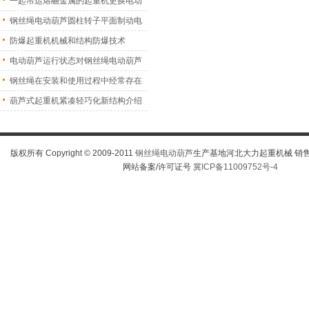
一起吊运熔融金属的起重机更换电动
葫
钢丝绳电动葫芦圆柱转子平面制动电
机
防爆起重机机械和结构防爆技术
电动葫芦运行状态对钢丝绳电动葫芦
振
钢丝绳在安装和使用过程中经常存在
的
葫芦式起重机紧凑轻巧化新结构介绍
版权所有 Copyright © 2009-2011
钢丝绳电动葫芦
生产基地河北大力起重机械 销售热线
网站备案/许可证号
冀ICP备11009752号-4