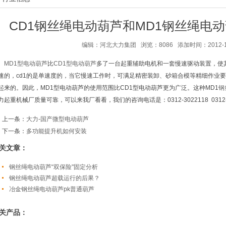
CD1钢丝绳电动葫芦和MD1钢丝绳电
编辑：河北大力集团 浏览：8086 添加时间：2012-10-3
MD1型电动葫芦
比
CD1型电动葫芦
多了一台起重辅助电机和一套慢速驱动装置，使其具有8
速的，cd1的是单速度的，当它慢速工作时，可满足精密装卸、砂箱合模等精细作业
起来的。因此，MD1型电动葫芦的使用范围比CD1型电动葫芦更为广泛。这种MD1
钢
力起重机械厂质量可靠，可以来我厂看看，我们的咨询电话是：0312-3022118 0312-3122
上一条：
大力-国产微型电动葫芦
下一条：
多功能提升机如何安装
关文章：
钢丝绳电动葫芦“双保险"固定分析
钢丝绳电动葫芦超载运行的后果？
冶金钢丝绳电动葫芦pk普通葫芦
关产品：