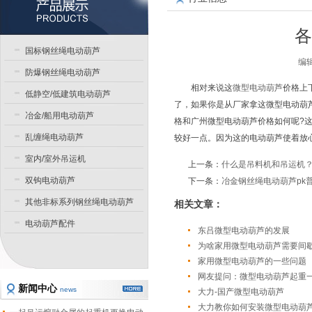
各
国标钢丝绳电动葫芦
编辑
防爆钢丝绳电动葫芦
相对来说这
微型电动葫芦
价格上
低静空/低建筑电动葫芦
了，如果你是从厂家拿这微型电动葫
冶金/船用电动葫芦
格和广州微型电动葫芦价格如何呢?
乱缠绳电动葫芦
较好一点。因为这的电动葫芦使着放
室内/室外吊运机
上一条：
什么是吊料机和吊运机
双钩电动葫芦
下一条：
冶金钢丝绳电动葫芦pk
其他非标系列钢丝绳电动葫芦
相关文章：
电动葫芦配件
东吕微型电动葫芦的发展
为啥家用微型电动葫芦需要间
家用微型电动葫芦的一些问题
网友提问：微型电动葫芦起重
新闻中心
news
大力-国产微型电动葫芦
大力教你如何安装微型电动葫