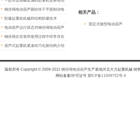
一起吊运熔融金属的起重机更换电动
葫
钢丝绳电动葫芦圆柱转子平面制动电
相关产品：
机
防爆起重机机械和结构防爆技术
固定式微型电动葫芦
电动葫芦运行状态对钢丝绳电动葫芦
振
钢丝绳在安装和使用过程中经常存在
的
葫芦式起重机紧凑轻巧化新结构介绍
版权所有 Copyright © 2009-2011
钢丝绳电动葫芦
生产基地河北大力起重机械 销售热线
网站备案/许可证号
冀ICP备11009752号-4