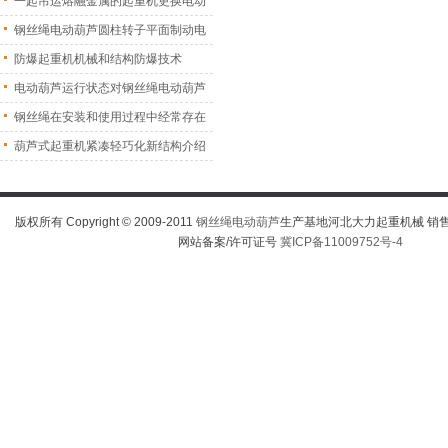
一起吊运熔融金属的起重机更换电动
葫
钢丝绳电动葫芦圆柱转子平面制动电
机
防爆起重机机械和结构防爆技术
电动葫芦运行状态对钢丝绳电动葫芦
振
钢丝绳在安装和使用过程中经常存在
的
葫芦式起重机紧凑轻巧化新结构介绍
版权所有 Copyright © 2009-2011
钢丝绳电动葫芦
生产基地河北大力起重机械 销售热线
网站备案/许可证号
冀ICP备11009752号-4