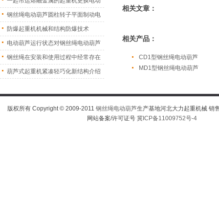
一起吊运熔融金属的起重机更换电动
相关文章：
葫
钢丝绳电动葫芦圆柱转子平面制动电
机
防爆起重机机械和结构防爆技术
相关产品：
电动葫芦运行状态对钢丝绳电动葫芦
振
钢丝绳在安装和使用过程中经常存在
CD1型钢丝绳电动葫芦
MD1型钢丝绳电动葫芦
的
葫芦式起重机紧凑轻巧化新结构介绍
版权所有 Copyright © 2009-2011
钢丝绳电动葫芦
生产基地河北大力起重机械 销售热线
网站备案/许可证号
冀ICP备11009752号-4