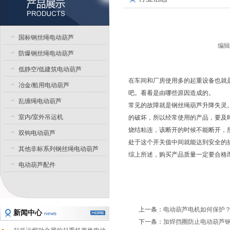
国标钢丝绳电动葫芦
编辑
防爆钢丝绳电动葫芦
低静空/低建筑电动葫芦
在车间和厂房使用多的起重设备也就
冶金/船用电动葫芦
吧。看看是由哪些原因造成的。
乱缠绳电动葫芦
常见的故障就是钢丝绳葫芦升降失灵
室内/室外吊运机
的破坏，所以经常使用的产品，要及
烧结粘连，该断开的时候不能断开，
双钩电动葫芦
处于这个开关值中间就能达到安全的
其他非标系列钢丝绳电动葫芦
综上所述，购买产品质量一定要合格
电动葫芦配件
上一条：
电动葫芦电机如何保护
新闻中心
news
下一条：
加焊挡圈防止电动葫芦