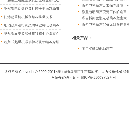
一起吊运熔融金属的起重机更换电动
微型电动葫芦日常保养细节不
葫
钢丝绳电动葫芦圆柱转子平面制动电
微型电动葫芦疲劳工作的危害
机
防爆起重机机械和结构防爆技术
私自拆卸微型电动葫芦危害大
微型电动葫芦配备无线遥控器
电动葫芦运行状态对钢丝绳电动葫芦
振
钢丝绳在安装和使用过程中经常存在
相关产品：
的
葫芦式起重机紧凑轻巧化新结构介绍
固定式微型电动葫芦
版权所有 Copyright © 2009-2011
钢丝绳电动葫芦
生产基地河北大力起重机械 销售热线
网站备案/许可证号
冀ICP备11009752号-4