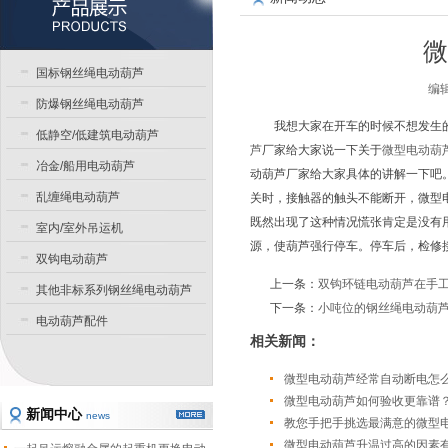
微
国标钢丝绳电动葫芦
编辑
防爆钢丝绳电动葫芦
我想大家在开车的时候不想发生
低静空/低建筑电动葫芦
芦
厂家给大家说一下关于
微型电动葫
冶金/船用电动葫芦
动葫芦厂家给大家具体的讲解一下吧
乱缠绳电动葫芦
关时，接触器的触头不能断开，微型
既然出现了这种情况慌张肯定是没有
室内/室外吊运机
源，使葫芦强行停车。停车后，检修
双钩电动葫芦
上一条：
双钩环链电动葫芦在手
其他非标系列钢丝绳电动葫芦
下一条：
小吨位的钢丝绳电动葫
电动葫芦配件
相关新闻：
微型电动葫芦经常自动断电怎
微型电动葫芦如何验收更靠谱
新闻中心
news
教您手把手挑选最满意的微型
微型电动葫芦升温过高的因素