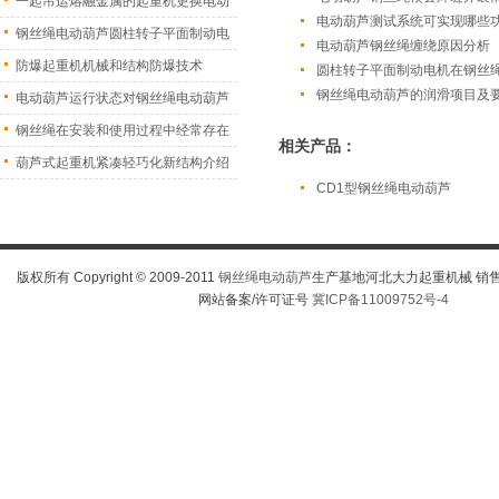
一起吊运熔融金属的起重机更换电动
电动葫芦测试系统可实现哪些
葫
钢丝绳电动葫芦圆柱转子平面制动电
电动葫芦钢丝绳缠绕原因分析
机
防爆起重机机械和结构防爆技术
圆柱转子平面制动电机在钢丝
钢丝绳电动葫芦的润滑项目及
电动葫芦运行状态对钢丝绳电动葫芦
振
钢丝绳在安装和使用过程中经常存在
相关产品：
的
葫芦式起重机紧凑轻巧化新结构介绍
CD1型钢丝绳电动葫芦
版权所有 Copyright © 2009-2011
钢丝绳电动葫芦
生产基地河北大力起重机械 销售热线
网站备案/许可证号
冀ICP备11009752号-4