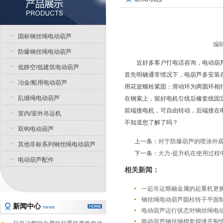
国标钢丝绳电动葫芦
编辑
防爆钢丝绳电动葫芦
近好多客户打电话咨询，电动葫
低静空/低建筑电动葫芦
首先明确通常情况下，电葫芦多安装
冶金/船用电动葫芦
用花篮螺栓紧固；滑动环为两圆环相
乱缠绳电动葫芦
在钢索上，留好电机引线后橡套线固
前端接电机，可自由转动，后端接在
室内/室外吊运机
不知道您了解了吗？
双钩电动葫芦
上一条：
对于防爆葫芦的喷涂外
其他非标系列钢丝绳电动葫芦
下一条：
大力-提升机在使用过程
电动葫芦配件
相关新闻：
一起吊运熔融金属的起重机更
钢丝绳电动葫芦圆柱转子平面
新闻中心
news
电动葫芦运行状态对钢丝绳电
电动葫芦钢丝绳楔套焊缝开裂