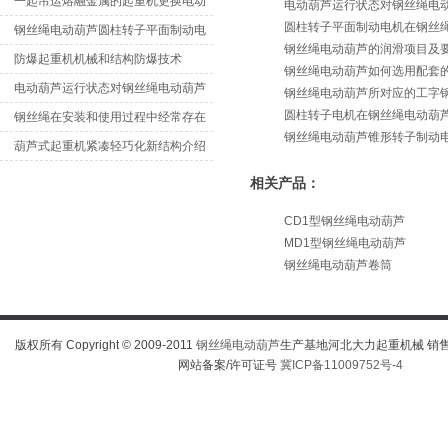
一起吊运熔融金属的起重机更换电动
电动葫芦运行状态对钢丝绳电
圆柱转子平面制动电机在钢丝
葫
钢丝绳电动葫芦圆柱转子平面制动电
钢丝绳电动葫芦的润滑项目及
机
防爆起重机机械和结构防爆技术
钢丝绳电动葫芦如何选用配套
电动葫芦运行状态对钢丝绳电动葫芦
钢丝绳电动葫芦所对应的工字
圆柱转子电机在钢丝绳电动葫
振
钢丝绳在安装和使用过程中经常存在
钢丝绳电动葫芦锥形转子制动
的
葫芦式起重机紧凑轻巧化新结构介绍
相关产品：
CD1型钢丝绳电动葫芦
MD1型钢丝绳电动葫芦
钢丝绳电动葫芦卷筒
版权所有 Copyright © 2009-2011
钢丝绳电动葫芦
生产基地河北大力起重机械 销售热线
网站备案/许可证号
冀ICP备11009752号-4