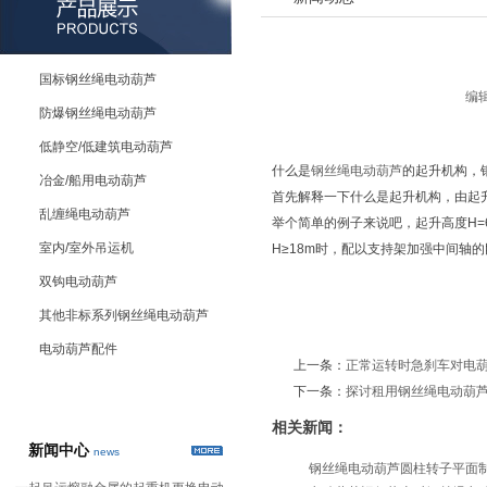
国标钢丝绳电动葫芦
编辑
防爆钢丝绳电动葫芦
低静空/低建筑电动葫芦
什么是
钢丝绳电动葫芦
的起升机构，
冶金/船用电动葫芦
首先解释一下什么是起升机构，由起
乱缠绳电动葫芦
举个简单的例子来说吧，起升高度H=
室内/室外吊运机
H≥18m时，配以支持架加强中间轴
双钩电动葫芦
其他非标系列钢丝绳电动葫芦
电动葫芦配件
上一条：
正常运转时急刹车对电
下一条：
探讨租用钢丝绳电动葫
相关新闻：
新闻中心
news
钢丝绳电动葫芦圆柱转子平面