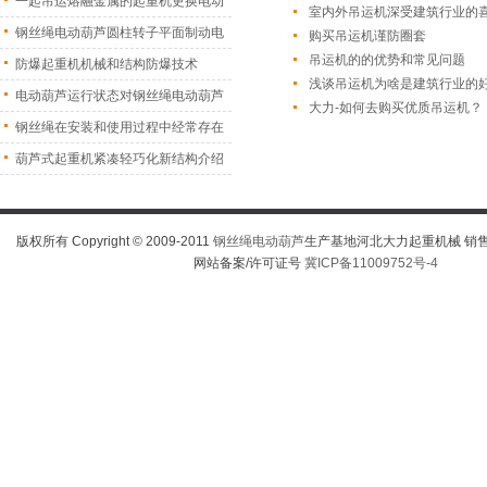
一起吊运熔融金属的起重机更换电动
室内外吊运机深受建筑行业的
葫
钢丝绳电动葫芦圆柱转子平面制动电
购买吊运机谨防圈套
吊运机的的优势和常见问题
机
防爆起重机机械和结构防爆技术
浅谈吊运机为啥是建筑行业的
电动葫芦运行状态对钢丝绳电动葫芦
大力-如何去购买优质吊运机？
振
钢丝绳在安装和使用过程中经常存在
的
葫芦式起重机紧凑轻巧化新结构介绍
版权所有 Copyright © 2009-2011
钢丝绳电动葫芦
生产基地河北大力起重机械 销售热线
网站备案/许可证号
冀ICP备11009752号-4