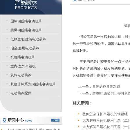
国标钢丝绳电动葫芦
编辑
防爆钢丝绳电动葫芦
假如你是第一次接触
吊运机
，对
低静空/低建筑电动葫芦
教一些有经验的师傅，如果说认真学
冶金/船用电动葫芦
始说起吧。
乱缠绳电动葫芦
主要的也是比较重要的一点不能
室内/室外吊运机
时间长而造成的吊运机发热的现象。
双钩电动葫芦
运机都需要进行保养的，要注意使用
其他非标系列钢丝绳电动葫芦
上一条：
具体葫芦具体对待
电动葫芦配件
下一条：
超重时,该如何让提升机
相关新闻：
教你怎么保护吊运机的钢丝绳
新闻中心
大力解答吊运机使用问题（二
news
大力解答吊运机使用问题（一