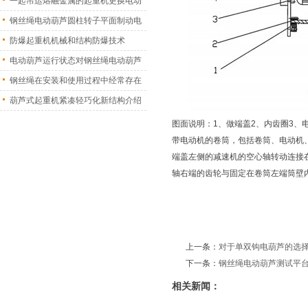
一起吊运熔融金属的起重机更换电动
葫
钢丝绳电动葫芦圆柱转子平面制动电
机
防爆起重机机械和结构防爆技术
电动葫芦运行状态对钢丝绳电动葫芦
振
钢丝绳在安装和使用过程中经常存在
的
葫芦式起重机紧凑轻巧化新结构介绍
图面说明：1、做端盖2、内齿圈3、
带电动机的卷筒，包括卷筒、电动机
端盖左侧的减速机的空心轴转动连接
轴右端的齿轮与固定在卷筒左端筒壁
上一条：
对于单双钩电葫芦的选
下一条：
钢丝绳电动葫芦测试平
相关新闻：