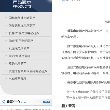
国标钢丝绳电动葫芦
编辑
防爆钢丝绳电动葫芦
微型电动葫芦
因其轻便小巧，可
低静空/低建筑电动葫芦
动跑车使用，
冶金/船用电动葫芦
推式微型电动葫芦是可以通过手
乱缠绳电动葫芦
强度断开两个安全保护功能，防护等级
室内/室外吊运机
能够自行感应臂制动电机，安全性能
双钩电动葫芦
悬挂式微型电动葫芦采用独特的
其他非标系列钢丝绳电动葫芦
制器时，电动葫芦会自动停止，当绳
电动葫芦配件
微型电动葫芦采用民用220V
上一条：
电动葫芦升降失控的原
下一条：
钢丝绳电动葫芦采用变
新闻中心
news
相关新闻：