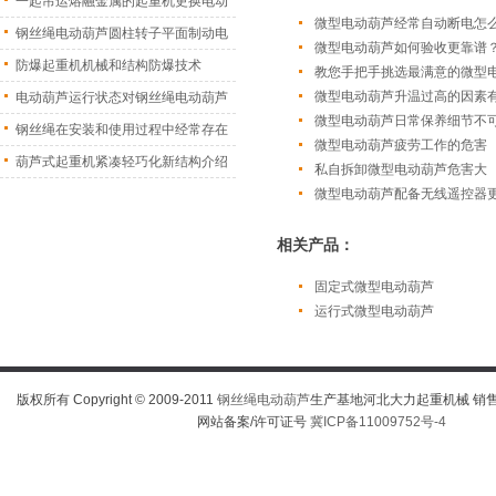
一起吊运熔融金属的起重机更换电动
微型电动葫芦经常自动断电怎
葫
钢丝绳电动葫芦圆柱转子平面制动电
微型电动葫芦如何验收更靠谱
机
防爆起重机机械和结构防爆技术
教您手把手挑选最满意的微型
微型电动葫芦升温过高的因素
电动葫芦运行状态对钢丝绳电动葫芦
微型电动葫芦日常保养细节不
振
钢丝绳在安装和使用过程中经常存在
微型电动葫芦疲劳工作的危害
的
葫芦式起重机紧凑轻巧化新结构介绍
私自拆卸微型电动葫芦危害大
微型电动葫芦配备无线遥控器
相关产品：
固定式微型电动葫芦
运行式微型电动葫芦
版权所有 Copyright © 2009-2011
钢丝绳电动葫芦
生产基地河北大力起重机械 销售热线
网站备案/许可证号
冀ICP备11009752号-4