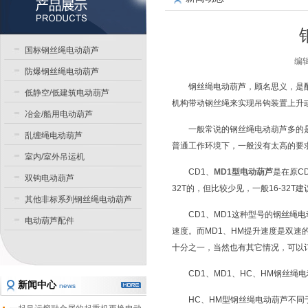
国标钢丝绳电动葫芦
编辑
防爆钢丝绳电动葫芦
钢丝绳电动葫芦，顾名思义，是
低静空/低建筑电动葫芦
机构带动钢丝绳来实现吊钩装置上升
冶金/船用电动葫芦
一般常说的钢丝绳电动葫芦多的
乱缠绳电动葫芦
普通工作环境下，一般没有太高的要
室内/室外吊运机
CD1、
MD1型电动葫芦
是在原CD
双钩电动葫芦
32T的，但比较少见，一般16-32
其他非标系列钢丝绳电动葫芦
CD1、MD1这种型号的钢丝绳
电动葫芦配件
速度。而MD1、HM提升速度是双速
十分之一，当然也有其它情况，可以
CD1、MD1、HC、HM钢丝绳
新闻中心
news
HC、HM型钢丝绳电动葫芦不同