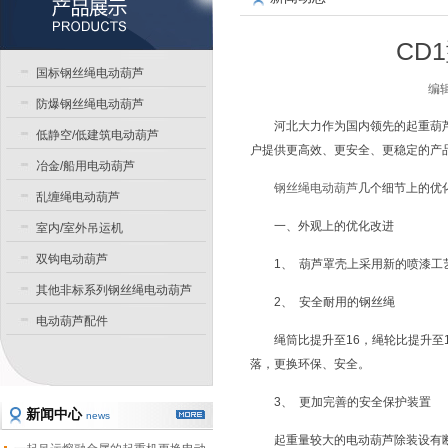
CD
国标钢丝绳电动葫芦
编辑
防爆钢丝绳电动葫芦
河北大力作为国内领先的起重葫
低静空/低建筑电动葫芦
户提供更高效、更安全、更稳定的产品
冶金/船用电动葫芦
钢丝绳电动葫芦
几个细节上的优
乱缠绳电动葫芦
一、外观上的优化改进
室内/室外吊运机
双钩电动葫芦
1、 葫芦罩壳上采用新的喷漆
其他非标系列钢丝绳电动葫芦
2、 安全耐用的钢丝绳
电动葫芦配件
绳筒比提升至16，绳轮比提升
落，更换环保、安全。
3、 更加完善的安全保护装置
新闻中心
news
起重量较大的电动葫芦除装设有