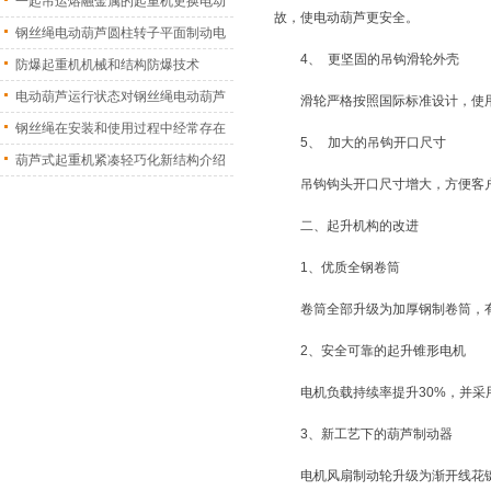
一起吊运熔融金属的起重机更换电动
故，使电动葫芦更安全。
葫
钢丝绳电动葫芦圆柱转子平面制动电
4、 更坚固的吊钩滑轮外壳
机
防爆起重机机械和结构防爆技术
电动葫芦运行状态对钢丝绳电动葫芦
滑轮严格按照国际标准设计，使
振
钢丝绳在安装和使用过程中经常存在
5、 加大的吊钩开口尺寸
的
葫芦式起重机紧凑轻巧化新结构介绍
吊钩钩头开口尺寸增大，方便客
二、起升机构的改进
1、优质全钢卷筒
卷筒全部升级为加厚钢制卷筒，
2、安全可靠的起升锥形电机
电机负载持续率提升30%，并
3、新工艺下的葫芦制动器
电机风扇制动轮升级为渐开线花