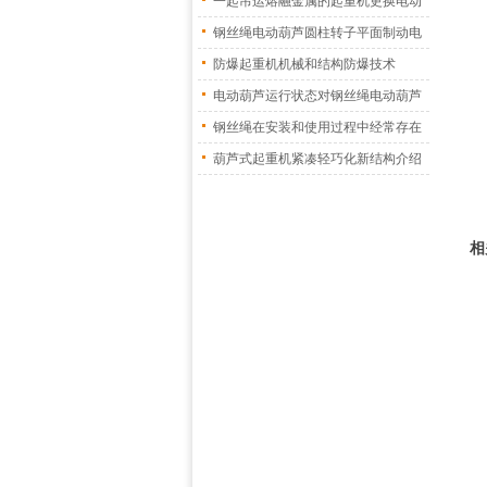
一起吊运熔融金属的起重机更换电动
葫
钢丝绳电动葫芦圆柱转子平面制动电
机
防爆起重机机械和结构防爆技术
电动葫芦运行状态对钢丝绳电动葫芦
振
钢丝绳在安装和使用过程中经常存在
的
葫芦式起重机紧凑轻巧化新结构介绍
相