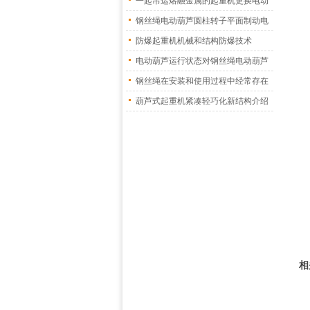
一起吊运熔融金属的起重机更换电动
葫
钢丝绳电动葫芦圆柱转子平面制动电
机
防爆起重机机械和结构防爆技术
电动葫芦运行状态对钢丝绳电动葫芦
振
钢丝绳在安装和使用过程中经常存在
的
葫芦式起重机紧凑轻巧化新结构介绍
相