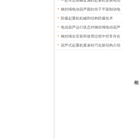
一起吊运熔融金属的起重机更换电动
葫
钢丝绳电动葫芦圆柱转子平面制动电
机
防爆起重机机械和结构防爆技术
电动葫芦运行状态对钢丝绳电动葫芦
振
钢丝绳在安装和使用过程中经常存在
的
葫芦式起重机紧凑轻巧化新结构介绍
相