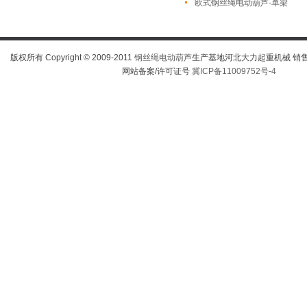
欧式钢丝绳电动葫芦-单梁
版权所有 Copyright © 2009-2011
钢丝绳电动葫芦
生产基地河北大力起重机械 销售热线
网站备案/许可证号
冀ICP备11009752号-4