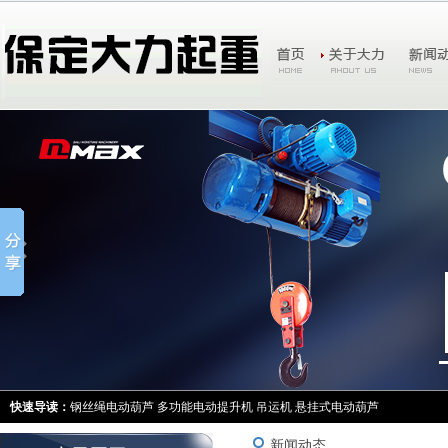
快速导读：
钢丝绳电动葫芦
多功能电动提升机
吊运机
悬挂式电动葫芦
新闻动态