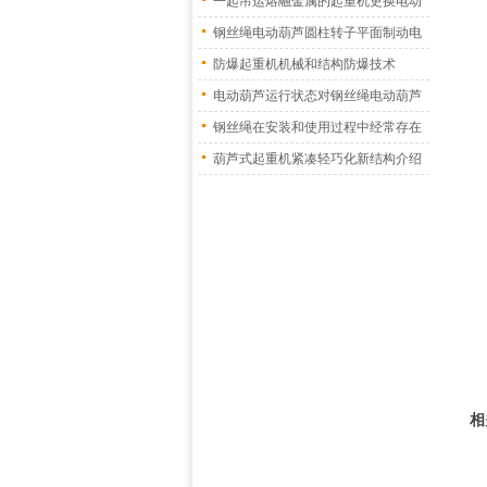
一起吊运熔融金属的起重机更换电动
葫
钢丝绳电动葫芦圆柱转子平面制动电
机
防爆起重机机械和结构防爆技术
电动葫芦运行状态对钢丝绳电动葫芦
振
钢丝绳在安装和使用过程中经常存在
的
葫芦式起重机紧凑轻巧化新结构介绍
相