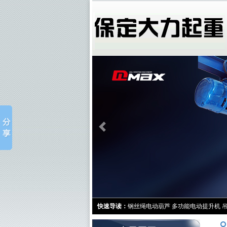
快速导读：
钢丝绳电动葫芦
多功能电动提升机