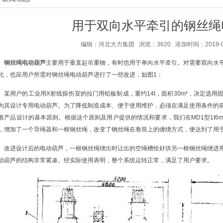
用于双向水平牵引的钢丝绳
编辑：河北大力集团 浏览：3620 添加时间：2018-07-3
钢丝绳电动葫芦
主要用于垂直起吊重物，有时也用于单向水平牵引。对需要双向水
此，也应用户所需对钢丝绳电动葫芦进行了一些改进，如图1：
某用户的工业用X射线探伤室的拉门用铅板制成，重约14t，面积30m²，决定选
为其设计专用电动葫芦。为了降低制造成本、便于使用维护，必须在满足使用条件的
准产品设计的基本原则。根据这个原则及用户提供的情况和要求，我们在MD1型1t
，增加了一个导绳器和一根钢丝绳，改变了钢丝绳在卷筒上的缠绕方式，便达到了用
改进设计后的电动葫芦，一根钢丝绳绕出时让出的空绳槽恰好供另一根钢丝绳绕进
动葫芦的结构非常紧凑。经实际使用表明，整个系统运转正常，满足了用户要求。