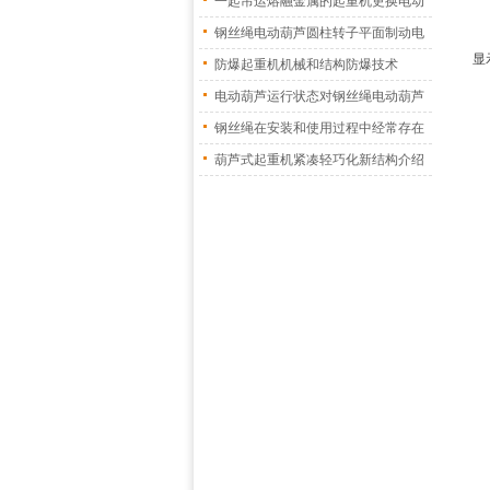
一起吊运熔融金属的起重机更换电动
葫
钢丝绳电动葫芦圆柱转子平面制动电
显
机
防爆起重机机械和结构防爆技术
电动葫芦运行状态对钢丝绳电动葫芦
振
钢丝绳在安装和使用过程中经常存在
的
葫芦式起重机紧凑轻巧化新结构介绍