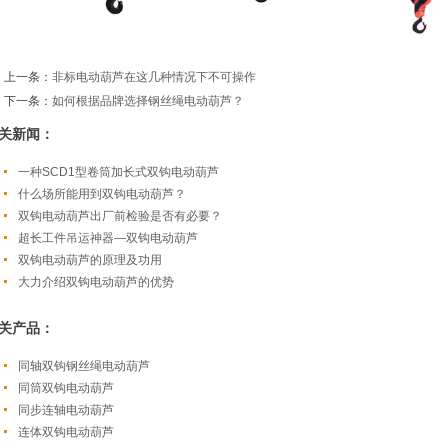
上一条：
非标电动葫芦在这几种情况下不可操作
下一条：
如何根据品牌选择钢丝绳电动葫芦？
关新闻：
一种SCD1型卷筒加长式双钩电动葫芦
什么场所能用到双钩电动葫芦？
双钩电动葫芦出厂前检验是否有必要？
超长工件吊运神器—双钩电动葫芦
双钩电动葫芦的原理及功用
大力介绍双钩电动葫芦的优势
关产品：
同轴双钩钢丝绳电动葫芦
同筒双钩电动葫芦
同步连轴电动葫芦
连体双钩电动葫芦