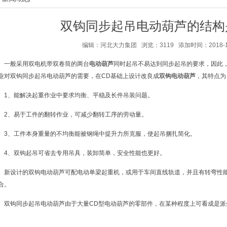
双钩同步起吊电动葫芦的结构
编辑：河北大力集团 浏览：3119 添加时间：2018-12-1
一般采用双电机带双卷筒的两台
电动葫芦
同时起吊不易达到同步起吊的要求，因此
业对双钩同步起吊电动葫芦的需要，在CD基础上设计改良成
双钩电动葫芦
，其特点为
1、能解决起重作业中要求均衡、平稳及长件吊装问题。
2、易于工件的翻转作业，可减少翻转工序的劳动量。
3、工件本身重量的不均衡能被钢绳中提升力所克服，使起吊捆扎简化。
4、双钩起吊可省去专用吊具，装卸简单，安全性能也更好。
新设计的双钩电动葫芦可配电动单梁起重机，或用于车间直线轨道，并且有转弯性
合。
双钩同步起吊电动葫芦由于大量CD型电动葫芦的零部件，在某种程度上可看成是派