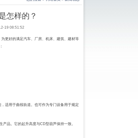
是怎样的？
9 08:51:52
，为更好的满足汽车、厂房、机床、建筑、建材等
：
能，适用于曲线轨道。也可作为专门设备用于规定
生产品。它的起升高度与CD型葫芦保持一致。