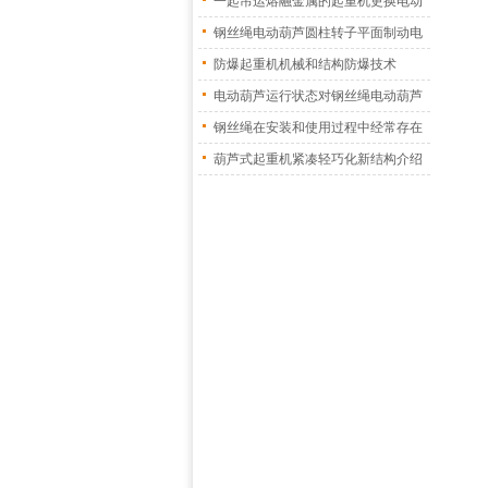
一起吊运熔融金属的起重机更换电动
葫
钢丝绳电动葫芦圆柱转子平面制动电
机
防爆起重机机械和结构防爆技术
电动葫芦运行状态对钢丝绳电动葫芦
振
钢丝绳在安装和使用过程中经常存在
的
葫芦式起重机紧凑轻巧化新结构介绍