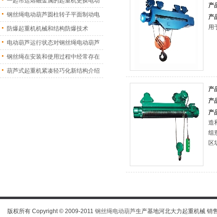
一起吊运熔融金属的起重机更换电动
产
葫
钢丝绳电动葫芦圆柱转子平面制动电
产
用
机
防爆起重机机械和结构防爆技术
电动葫芦运行状态对钢丝绳电动葫芦
振
钢丝绳在安装和使用过程中经常存在
的
葫芦式起重机紧凑轻巧化新结构介绍
产
产
产
造
组
区
版权所有 Copyright © 2009-2011
钢丝绳电动葫芦
生产基地河北大力起重机械 销售热线