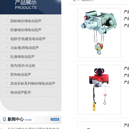
产
产
国标钢丝绳电动葫芦
产
防爆钢丝绳电动葫芦
低静空/低建筑电动葫芦
冶金/船用电动葫芦
乱缠绳电动葫芦
室内/室外吊运机
产
双钩电动葫芦
产
产
其他非标系列钢丝绳电动葫芦
电动葫芦配件
新闻中心
news
产