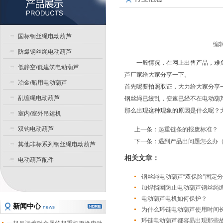
国标钢丝绳电动葫芦
编辑
防爆钢丝绳电动葫芦
一般情况，在网上出售产品，难
低静空/低建筑电动葫芦
芦
厂家给大家分享一下。
冶金/船用电动葫芦
首先呢要拍照取证，大力给大家分享
乱缠绳电动葫芦
钢丝绳已绞乱，变速已经不在电动葫
那么出现这种现象的原因是什么呢？
室内/室外吊运机
双钩电动葫芦
上一条：
起重链条的报废标准？
下一条：
遇到产品出问题怎么办
其他非标系列钢丝绳电动葫芦
相关文章：
电动葫芦配件
钢丝绳电动葫芦“双保险"固定
加焊挡圈防止电动葫芦钢丝绳
电动葫芦电机如何保护？
新闻中心
news
为什么环链电动葫芦使用时间
环链电动葫芦都容易出现那些