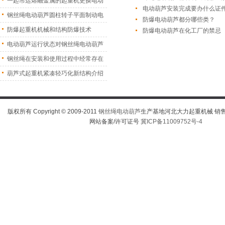
一起吊运熔融金属的起重机更换电动
电动葫芦安装完成要办什么证
葫
钢丝绳电动葫芦圆柱转子平面制动电
防爆电动葫芦都分哪些类？
机
防爆起重机机械和结构防爆技术
防爆电动葫芦在化工厂的禁忌
电动葫芦运行状态对钢丝绳电动葫芦
振
钢丝绳在安装和使用过程中经常存在
的
葫芦式起重机紧凑轻巧化新结构介绍
版权所有 Copyright © 2009-2011
钢丝绳电动葫芦
生产基地河北大力起重机械 销售热线
网站备案/许可证号
冀ICP备11009752号-4