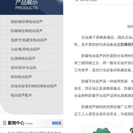
国标钢丝绳电动葫芦
编辑
防爆钢丝绳电动葫芦
石油属于易燃易爆品，因此石油
低静空/低建筑电动葫芦
性，其中典型的代表设备就是
防爆葫
冶金/船用电动葫芦
防爆电动葫芦的外露部分采用特
乱缠绳电动葫芦
有三级四级之分，而一般在石油开发
室内/室外吊运机
工作效率，是此行业必备的机械设备
双钩电动葫芦
防爆手拉葫芦是一种使用简易、
其他非标系列钢丝绳电动葫芦
发生，而石油正是易燃易爆品，防爆
电动葫芦配件
合金材料防爆手拉葫芦适用在易燃易
防爆葫芦独特的优势还被广泛用
证工人人身安全及作业安全，为祖国
新闻中心
news