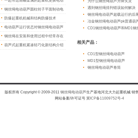
一起吊运熔融金属的起重机更换电动
为什么钢丝绳葫芦升降失灵
遇到钢丝绳排列错误如何解决
葫
钢丝绳电动葫芦圆柱转子平面制动电
钢丝绳电动葫芦超载运行的后
机
防爆起重机机械和结构防爆技术
冶金钢丝绳电动葫芦pk普通葫
电动葫芦运行状态对钢丝绳电动葫芦
CD1钢丝绳电动葫芦和MD1
振
钢丝绳在安装和使用过程中经常存在
相关产品：
的
葫芦式起重机紧凑轻巧化新结构介绍
CD1型钢丝绳电动葫芦
MD1型钢丝绳电动葫芦
钢丝绳电动葫芦卷筒
版权所有 Copyright © 2009-2011
钢丝绳电动葫芦
生产基地河北大力起重机械 销售热线
网站备案/许可证号
冀ICP备11009752号-4