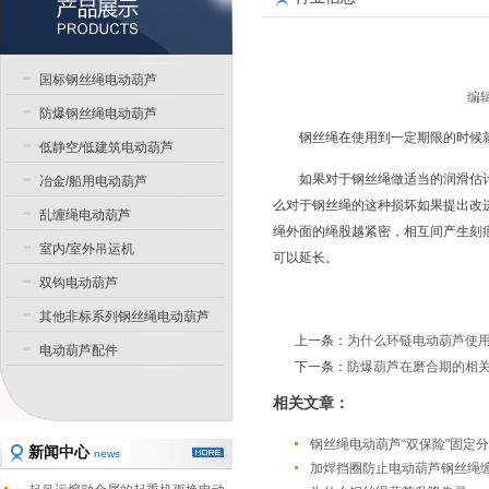
国标钢丝绳电动葫芦
编辑
防爆钢丝绳电动葫芦
钢丝绳在使用到一定期限的时候
低静空/低建筑电动葫芦
如果对于钢丝绳做适当的润滑估
冶金/船用电动葫芦
么对于钢丝绳的这种损坏如果提出改
乱缠绳电动葫芦
绳外面的绳股越紧密，相互间产生刻
室内/室外吊运机
可以延长。
双钩电动葫芦
其他非标系列钢丝绳电动葫芦
上一条：
为什么环链电动葫芦使
电动葫芦配件
下一条：
防爆葫芦在磨合期的相
相关文章：
钢丝绳电动葫芦“双保险"固定
新闻中心
news
加焊挡圈防止电动葫芦钢丝绳